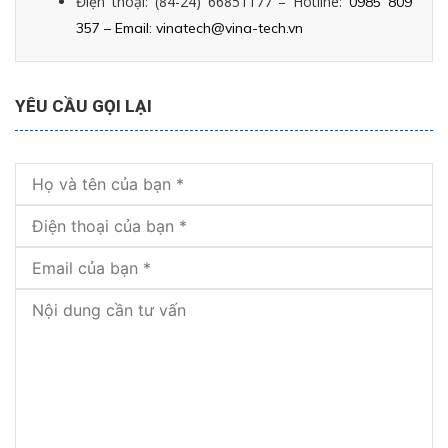
Điện thoại: (84-24) 66851177 – Hotline:
0985 809
357 – Email:
vinatech@vina-tech.vn
YÊU CẦU GỌI LẠI